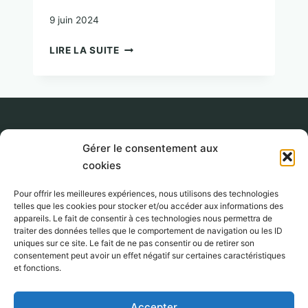
9 juin 2024
PRENDRE
LIRE LA SUITE
SA
PLACE
:
TROUVER
UNE
MANIÈRE
Gérer le consentement aux
JUSTE
cookies
2017-2026
DE
S’AFFIRMER
Lumière
Pour offrir les meilleures expériences, nous utilisons des technologies
telles que les cookies pour stocker et/ou accéder aux informations des
Lucia
06 80
appareils. Le fait de consentir à ces technologies nous permettra de
Conscience.
67 01
traiter des données telles que le comportement de navigation ou les ID
uniques sur ce site. Le fait de ne pas consentir ou de retirer son
Tous droits
25
consentement peut avoir un effet négatif sur certaines caractéristiques
réservés.
et fonctions.
info@luciaco
Mentions
Accepter